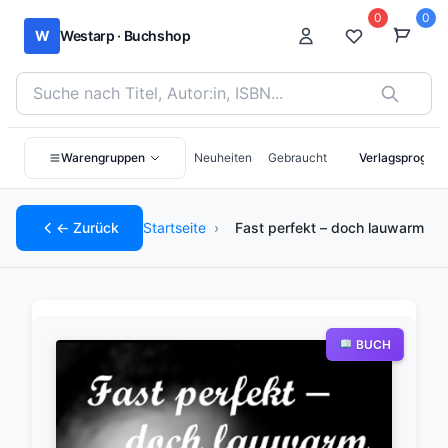
0
0
W
Westarp · Buchshop
Bücher suchen nach Titel, Autor:in oder ISBN
Warengruppen
Neuheiten
Gebraucht
Verlagsprogra
← Zurück
Startseite
›
Fast perfekt – doch lauwarm
BUCH