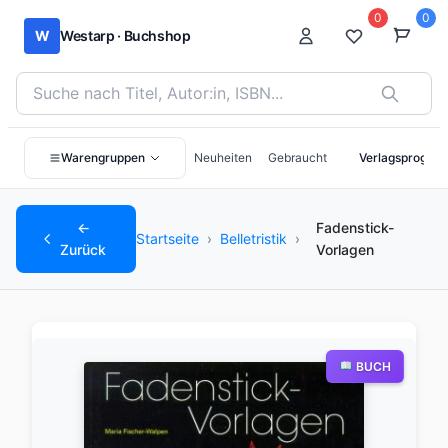
0
0
W
Westarp · Buchshop
Bücher suchen nach Titel, Autor:in oder ISBN
Warengruppen
Neuheiten
Gebraucht
Verlagsprogra
←
Fadenstick-
Startseite
›
Belletristik
›
Zurück
Vorlagen
BUCH