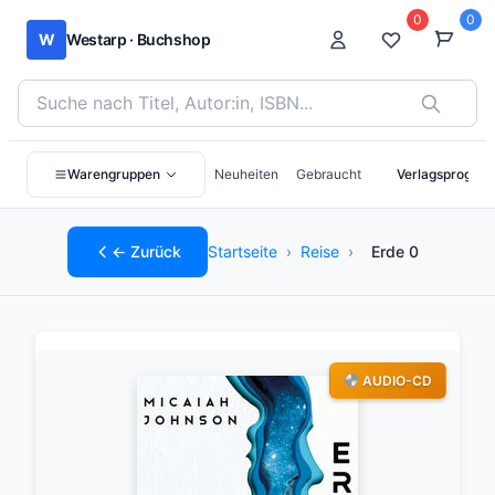
0
0
W
Westarp · Buchshop
Bücher suchen nach Titel, Autor:in oder ISBN
Warengruppen
Neuheiten
Gebraucht
Verlagsprogra
← Zurück
Startseite
›
Reise
›
Erde 0
AUDIO-CD