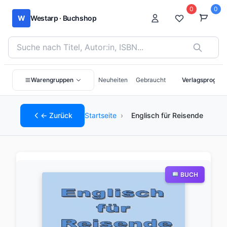
0
0
W
Westarp · Buchshop
Bücher suchen nach Titel, Autor:in oder ISBN
Warengruppen
Neuheiten
Gebraucht
Verlagsprogra
← Zurück
Startseite
›
Englisch für Reisende
BUCH