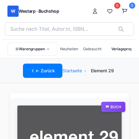
0
0
W
Westarp · Buchshop
Bücher suchen nach Titel, Autor:in oder ISBN
Warengruppen
Neuheiten
Gebraucht
Verlagsprogra
← Zurück
Startseite
›
Element 29
BUCH