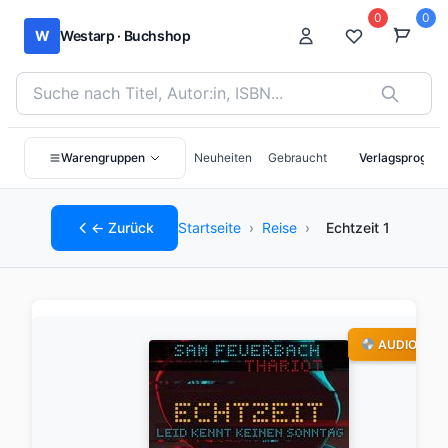
0
0
W
Westarp · Buchshop
Bücher suchen nach Titel, Autor:in oder ISBN
Warengruppen
Neuheiten
Gebraucht
Verlagsprogra
← Zurück
Startseite
›
Reise
›
Echtzeit 1
AUDIO-CD