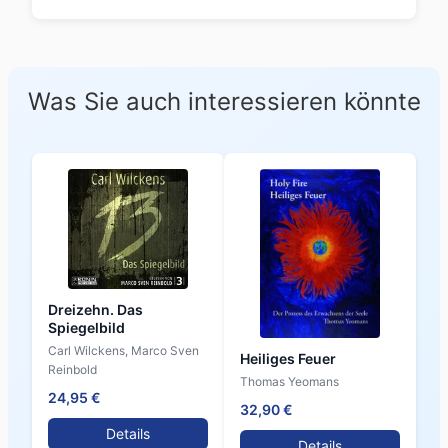
Was Sie auch interessieren könnte
Dreizehn. Das
Spiegelbild
Carl Wilckens, Marco Sven
Heiliges Feuer
Reinbold
Thomas Yeomans
24,95 €
32,90 €
Details
Details