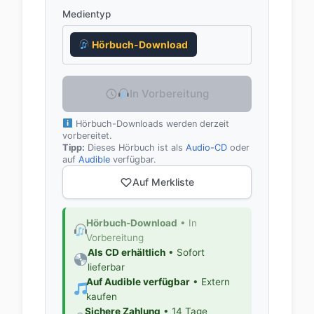
Medientyp
Hörbuch-Download
In Vorbereitung
Hörbuch-Downloads werden derzeit
vorbereitet.
Tipp:
Dieses Hörbuch ist als
Audio-CD
oder
auf
Audible
verfügbar.
Auf Merkliste
Hörbuch-Download
• In
Vorbereitung
Als CD erhältlich
• Sofort
lieferbar
Auf Audible verfügbar
• Extern
kaufen
Sichere Zahlung
• 14 Tage