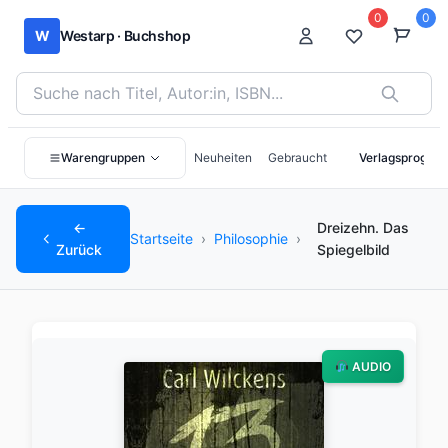
0
0
W
Westarp · Buchshop
Bücher suchen nach Titel, Autor:in oder ISBN
Warengruppen
Neuheiten
Gebraucht
Verlagsprogra
←
Dreizehn. Das
Startseite
›
Philosophie
›
Zurück
Spiegelbild
AUDIO