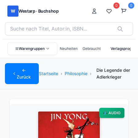
0
0
W
Westarp · Buchshop
Bücher suchen nach Titel, Autor:in oder ISBN
Warengruppen
Neuheiten
Gebraucht
Verlagsprogra
←
Die Legende der
Startseite
›
Philosophie
›
Zurück
Adlerkrieger
AUDIO