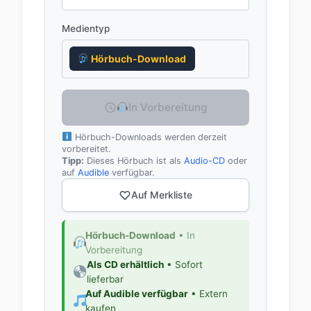
Medientyp
Hörbuch-Download
In Vorbereitung
Hörbuch-Downloads werden derzeit
vorbereitet.
Tipp:
Dieses Hörbuch ist als
Audio-CD
oder
auf
Audible
verfügbar.
Auf Merkliste
Hörbuch-Download
• In
Vorbereitung
Als CD erhältlich
• Sofort
lieferbar
Auf Audible verfügbar
• Extern
kaufen