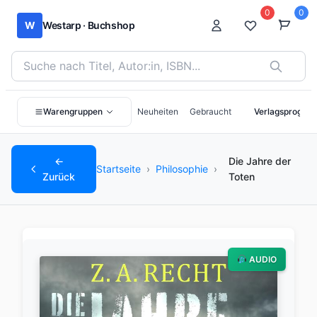
0
0
W
Westarp · Buchshop
Bücher suchen nach Titel, Autor:in oder ISBN
Warengruppen
Neuheiten
Gebraucht
Verlagsprogra
←
Die Jahre der
Startseite
›
Philosophie
›
Zurück
Toten
AUDIO