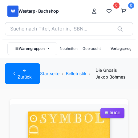
0
0
W
Westarp · Buchshop
Bücher suchen nach Titel, Autor:in oder ISBN
Warengruppen
Neuheiten
Gebraucht
Verlagsprogra
←
Die Gnosis
Startseite
›
Belletristik
›
Zurück
Jakob Böhmes
BUCH