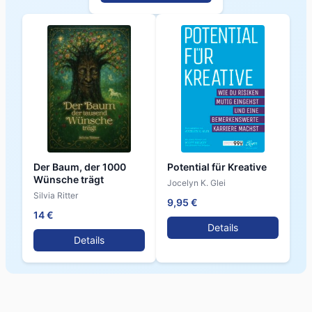
Der Baum, der 1000
Potential für Kreative
Wünsche trägt
Jocelyn K. Glei
Silvia Ritter
9,95 €
14 €
Details
Details