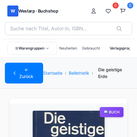
0
0
W
Westarp · Buchshop
Bücher suchen nach Titel, Autor:in oder ISBN
Warengruppen
Neuheiten
Gebraucht
Verlagsprogra
←
Die geistige
Startseite
›
Belletristik
›
Zurück
Erde
BUCH