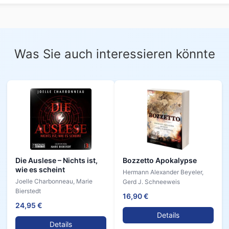
Was Sie auch interessieren könnte
Die Auslese – Nichts ist,
Bozzetto Apokalypse
wie es scheint
Hermann Alexander Beyeler,
Joelle Charbonneau, Marie
Gerd J. Schneeweis
Bierstedt
16,90 €
24,95 €
Details
Details