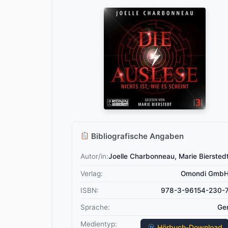
Bibliografische Angaben
Autor/in:
Joelle Charbonneau, Marie Biersted
Verlag:
Omondi Gmb
ISBN:
978-3-96154-230-
Sprache:
Ge
Medientyp:
Hörbuch-Download