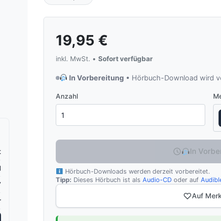
19,95
€
inkl. MwSt. •
Sofort verfügbar
In Vorbereitung
• Hörbuch-Download wird vo
Anzahl
Me
In Vorbe
t
H
Hörbuch-Downloads werden derzeit vorbereitet.
Tipp:
Dieses Hörbuch ist als
Audio-CD
oder auf
Audibl
7
Auf Merk
r