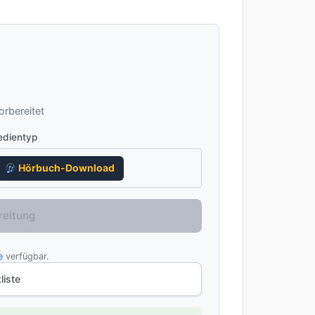
rbereitet
dientyp
Hörbuch-Download
reitung
e
verfügbar.
liste