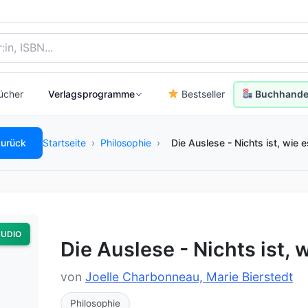
, Autor:in oder ISBN
ücher
Verlagsprogramme
Bestseller
Buchhandel
urück
Startseite
›
Philosophie
›
Die Auslese - Nichts ist, wie e
UDIO
Die Auslese - Nichts ist, 
von
Joelle Charbonneau, Marie Bierstedt
Philosophie