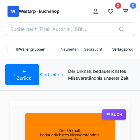
0
0
W
Westarp · Buchshop
Bücher suchen nach Titel, Autor:in oder ISBN
Warengruppen
Neuheiten
Gebraucht
Verlagsprogra
←
Der Urknall, bedauerlichstes
Startseite
›
Zurück
Missverständnis unserer Zeit
BUCH