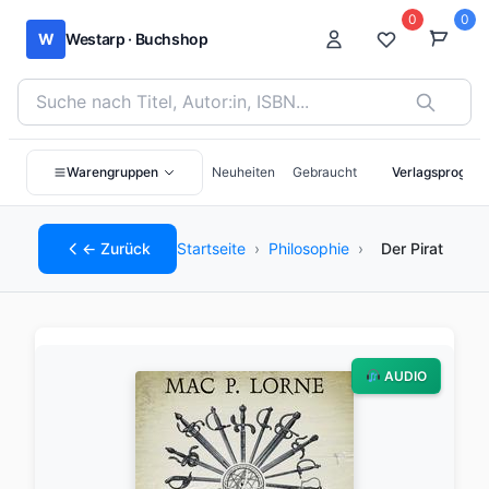
0
0
W
Westarp · Buchshop
Bücher suchen nach Titel, Autor:in oder ISBN
Warengruppen
Neuheiten
Gebraucht
Verlagsprogra
← Zurück
Startseite
›
Philosophie
›
Der Pirat
AUDIO