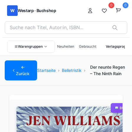
0
0
W
Westarp · Buchshop
Bücher suchen nach Titel, Autor:in oder ISBN
Warengruppen
Neuheiten
Gebraucht
Verlagsprogra
←
Der neunte Regen
Startseite
›
Belletristik
›
Zurück
– The Ninth Rain
BUCH