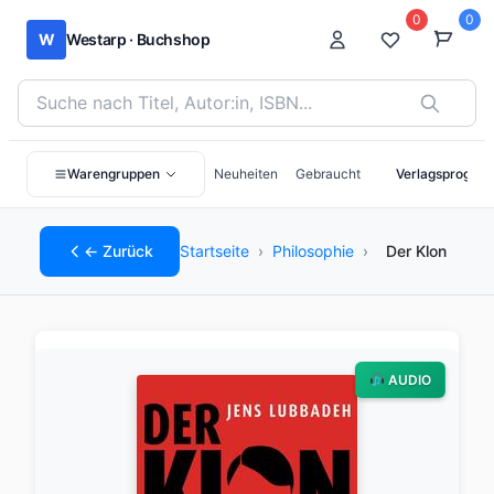
0
0
W
Westarp · Buchshop
Bücher suchen nach Titel, Autor:in oder ISBN
Warengruppen
Neuheiten
Gebraucht
Verlagsprogra
← Zurück
Startseite
›
Philosophie
›
Der Klon
AUDIO