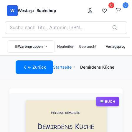
0
0
W
Westarp · Buchshop
Bücher suchen nach Titel, Autor:in oder ISBN
Warengruppen
Neuheiten
Gebraucht
Verlagsprogra
← Zurück
Startseite
›
Demirdens Küche
BUCH