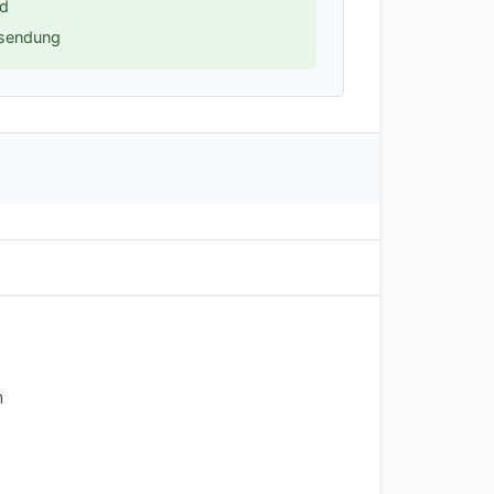
nd
ksendung
n