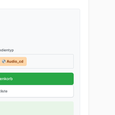
dientyp
Audio_cd
renkorb
liste