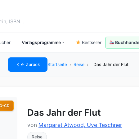
, Autor:in oder ISBN
ücher
Verlagsprogramme
Bestseller
Buchhandel
← Zurück
Startseite
›
Reise
›
Das Jahr der Flut
O-CD
Das Jahr der Flut
von
Margaret Atwood, Uve Teschner
Reise