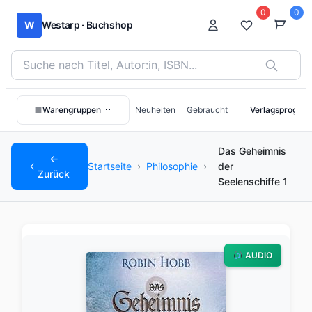
0
0
W
Westarp · Buchshop
Bücher suchen nach Titel, Autor:in oder ISBN
Warengruppen
Neuheiten
Gebraucht
Verlagsprogra
Das Geheimnis
←
Startseite
›
Philosophie
›
der
Zurück
Seelenschiffe 1
AUDIO