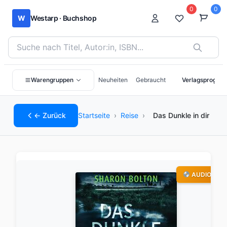
0
0
W
Westarp · Buchshop
Bücher suchen nach Titel, Autor:in oder ISBN
Warengruppen
Neuheiten
Gebraucht
Verlagsprogra
← Zurück
Startseite
›
Reise
›
Das Dunkle in dir
AUDIO-CD