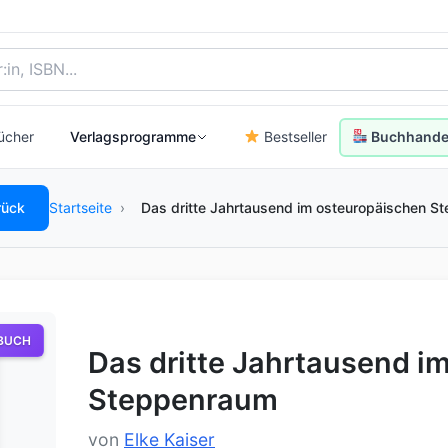
, Autor:in oder ISBN
ücher
Verlagsprogramme
Bestseller
Buchhandel
rück
Startseite
›
Das dritte Jahrtausend im osteuropäischen S
BUCH
Das dritte Jahrtausend i
Steppenraum
von
Elke Kaiser