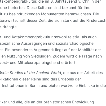
takombengrabkultur, die im 3. Jahrtausend v. Chr. in der
 florierten. Diese Kulturen sind bekannt für ihre
 Zeit zu beeindruckenden Monumenten heranwuchsen. Die
enzwirtschaft dieser Zeit, die sich stark auf die Rinderzuch
d drängte.
ja- und Katakombengrabkultur sowohl relativ- als auch
lspezifische Ausprägungen und sozialarchäologische
t. Ein besonderes Augenmerk liegt auf der Mobilität der
len Nutzung von Siedlungen. Zudem wird die Frage nach
ost- und Mitteleuropa eingehend erörtert.
Berlin Studies of the Ancient World
, die aus der Arbeit des
likationen dieser Reihe sind das Ergebnis der
nstitutionen in Berlin und bieten wertvolle Einblicke in die
riker und alle, die an der prähistorischen Entwicklung