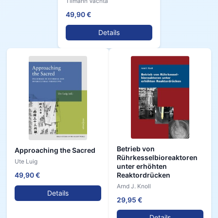
Tilmann Vachta
49,90 €
Details
Betrieb von
Approaching the Sacred
Rührkesselbioreaktoren
Ute Luig
unter erhöhten
Reaktordrücken
49,90 €
Arnd J. Knoll
Details
29,95 €
Details