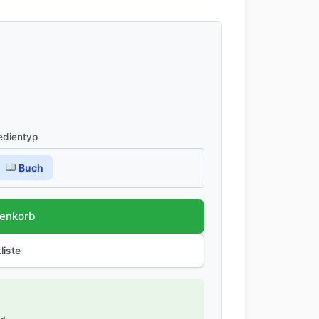
dientyp
Buch
renkorb
liste