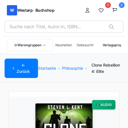
0
0
W
Westarp · Buchshop
Bücher suchen nach Titel, Autor:in oder ISBN
Warengruppen
Neuheiten
Gebraucht
Verlagsprogra
←
Clone Rebellion
Startseite
›
Philosophie
›
Zurück
4: Elite
AUDIO