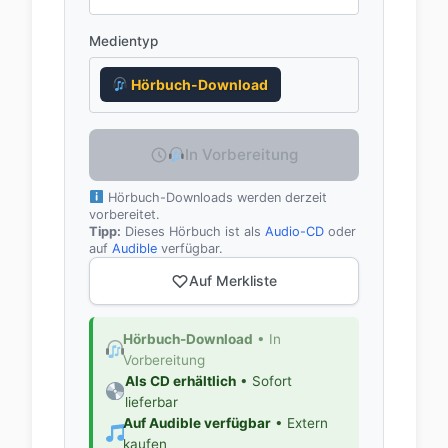
Medientyp
Hörbuch-Download
In Vorbereitung
Hörbuch-Downloads werden derzeit
vorbereitet.
Tipp:
Dieses Hörbuch ist als
Audio-CD
oder
auf
Audible
verfügbar.
Auf Merkliste
Hörbuch-Download
• In
Vorbereitung
Als CD erhältlich
• Sofort
lieferbar
Auf Audible verfügbar
• Extern
kaufen