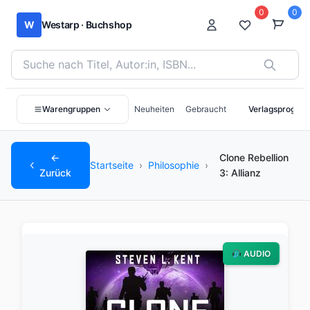
0
0
W
Westarp · Buchshop
Bücher suchen nach Titel, Autor:in oder ISBN
Warengruppen
Neuheiten
Gebraucht
Verlagsprogra
←
Clone Rebellion
Startseite
›
Philosophie
›
Zurück
3: Allianz
AUDIO