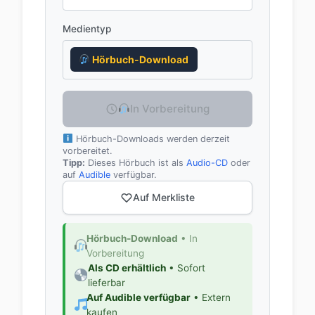
Medientyp
Hörbuch-Download
In Vorbereitung
Hörbuch-Downloads werden derzeit
vorbereitet.
Tipp:
Dieses Hörbuch ist als
Audio-CD
oder
auf
Audible
verfügbar.
Auf Merkliste
Hörbuch-Download
• In
Vorbereitung
Als CD erhältlich
• Sofort
lieferbar
Auf Audible verfügbar
• Extern
kaufen