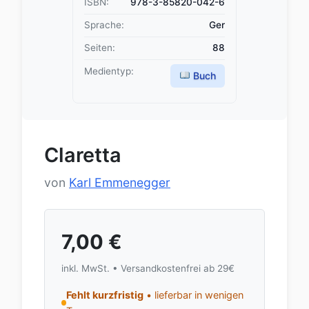
ISBN:
978-3-85820-042-6
Sprache:
Ger
Seiten:
88
Medientyp:
Buch
Claretta
von
Karl Emmenegger
7,00
€
inkl. MwSt. • Versandkostenfrei ab 29€
Fehlt kurzfristig
• lieferbar in wenigen