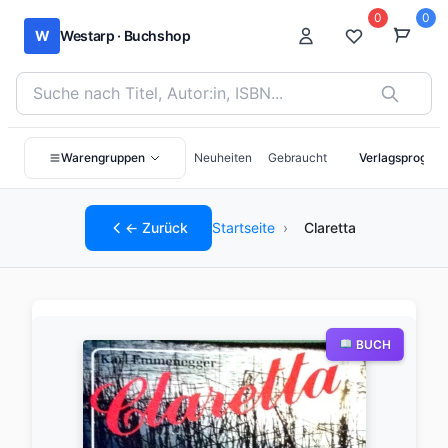
0
0
W
Westarp · Buchshop
Bücher suchen nach Titel, Autor:in oder ISBN
Warengruppen
Neuheiten
Gebraucht
Verlagsprogra
← Zurück
Startseite
›
Claretta
BUCH