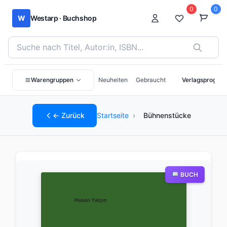
0
0
W
Westarp · Buchshop
Bücher suchen nach Titel, Autor:in oder ISBN
Warengruppen
Neuheiten
Gebraucht
Verlagsprogra
← Zurück
Startseite
›
Bühnenstücke
BUCH