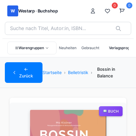
0
0
W
Westarp · Buchshop
Bücher suchen nach Titel, Autor:in oder ISBN
Warengruppen
Neuheiten
Gebraucht
Verlagsprogra
←
Bossin in
Startseite
›
Belletristik
›
Zurück
Balance
BUCH