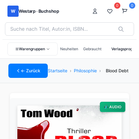
0
0
W
Westarp · Buchshop
Bücher suchen nach Titel, Autor:in oder ISBN
Warengruppen
Neuheiten
Gebraucht
Verlagsprogra
← Zurück
Startseite
›
Philosophie
›
Blood Debt
AUDIO