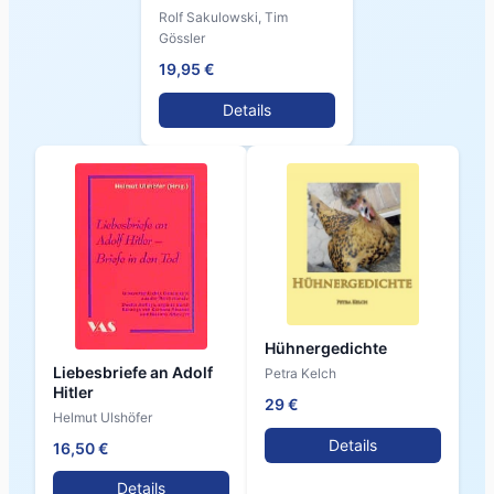
Rolf Sakulowski, Tim
Gössler
19,95 €
Details
Hühnergedichte
Liebesbriefe an Adolf
Petra Kelch
Hitler
29 €
Helmut Ulshöfer
Details
16,50 €
Details