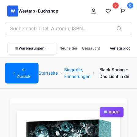
0
0
W
Westarp · Buchshop
Bücher suchen nach Titel, Autor:in oder ISBN
Warengruppen
Neuheiten
Gebraucht
Verlagsprogra
←
Biografie,
Black Spring -
Startseite
›
›
Zurück
Erinnerungen
Das Licht in dir
BUCH