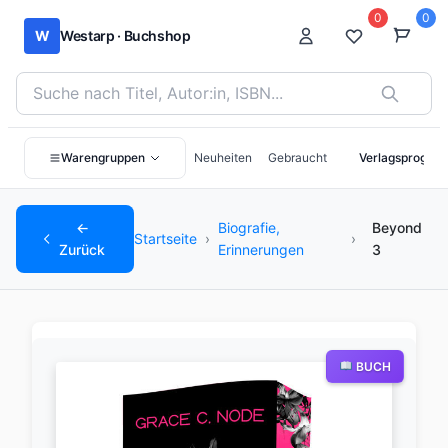
0
0
W
Westarp · Buchshop
Bücher suchen nach Titel, Autor:in oder ISBN
Warengruppen
Neuheiten
Gebraucht
Verlagsprogra
←
Biografie,
Beyond
Startseite
›
›
Zurück
Erinnerungen
3
BUCH