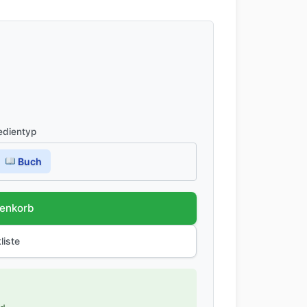
dientyp
Buch
renkorb
liste