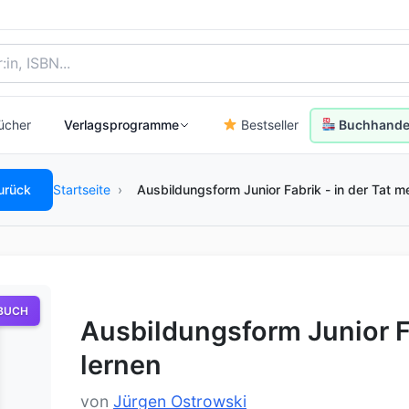
, Autor:in oder ISBN
ücher
Verlagsprogramme
Bestseller
Buchhandel
urück
Startseite
›
Ausbildungsform Junior Fabrik - in der Tat m
BUCH
Ausbildungsform Junior Fa
lernen
von
Jürgen Ostrowski