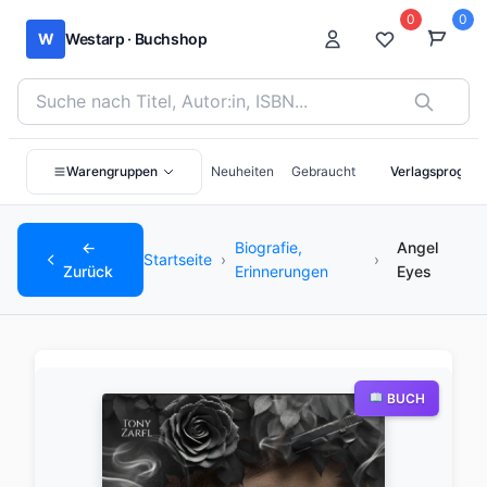
0
0
W
Westarp · Buchshop
Bücher suchen nach Titel, Autor:in oder ISBN
Warengruppen
Neuheiten
Gebraucht
Verlagsprogra
←
Biografie,
Angel
Startseite
›
›
Zurück
Erinnerungen
Eyes
BUCH