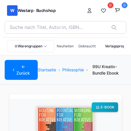
0
0
W
Westarp · Buchshop
Bücher suchen nach Titel, Autor:in oder ISBN
Warengruppen
Neuheiten
Gebraucht
Verlagsprogra
←
99U Kreativ-
Startseite
›
Philosophie
›
Zurück
Bundle Ebook
E-BOOK