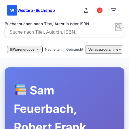
W
Westarp · Buchshop
0
0
Bücher suchen nach Titel, Autor:in oder ISBN
Neuheiten
Gebraucht
Warengruppen
Verlagsprogramme
Sam
Feuerbach,
Robert Frank,