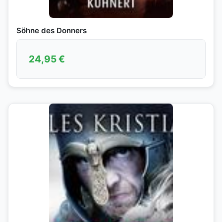
Söhne des Donners
24,95
€