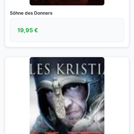
Söhne des Donners
19,95
€