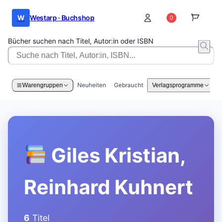
W
Westarp · Buchshop
0
0
Bücher suchen nach Titel, Autor:in oder ISBN
Neuheiten
Gebraucht
Warengruppen
Verlagsprogramme
Giles Kristian,
Reinhard Kuhnert
6
Titel