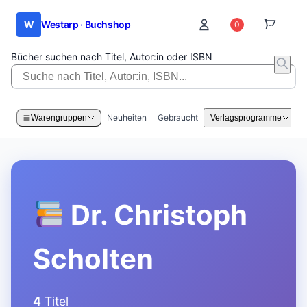
W
Westarp · Buchshop
0
0
Bücher suchen nach Titel, Autor:in oder ISBN
Neuheiten
Gebraucht
Warengruppen
Verlagsprogramme
Dr. Christoph
Scholten
4
Titel