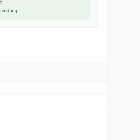
nd
ksendung