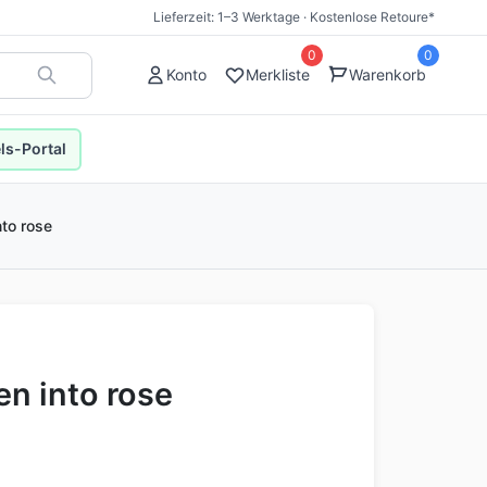
Lieferzeit: 1–3 Werktage · Kostenlose Retoure*
0
0
Konto
Merkliste
Warenkorb
s-Portal
nto rose
en into rose