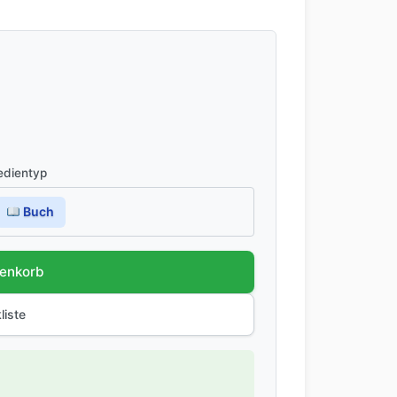
dientyp
Buch
renkorb
liste