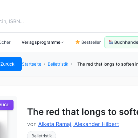
, Autor:in oder ISBN
ücher
Verlagsprogramme
Bestseller
Buchhandel
Zurück
Startseite
›
Belletristik
›
The red that longs to soften i
BUCH
The red that longs to soft
von
Alketa Ramaj, Alexander Hilbert
Belletristik