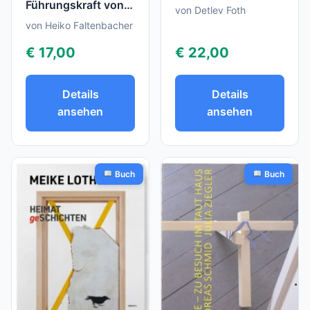
Führungskraft von
von Detlev Foth
morgen
von Heiko Faltenbacher
€ 17,00
€ 22,00
Details
Details
ansehen
ansehen
Buch
Buch