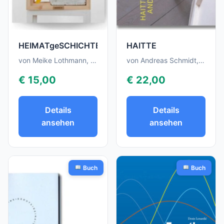
HEIMATgeSCHICHTEN
HAITTE
von Meike Lothmann, Brigitte Labs-Ehlert, Alexander Hilbert, Martin Zellerhoff
von Andreas Schmidt, Julia ziegler, Katrin Bettina Müller
€ 15,00
€ 22,00
Details
Details
ansehen
ansehen
Buch
Buch