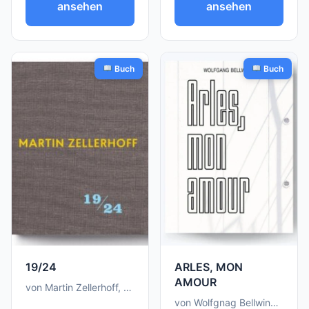
ansehen
ansehen
Buch
Buch
19/24
ARLES, MON
AMOUR
von Martin Zellerhoff, Raimar Stange
von Wolfgnag Bellwinkel, Sebastian Bissinger