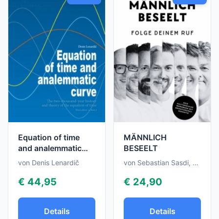
Equation of time
MÄNNLICH
and analemmatic
BESEELT
curve - Part 2
von Denis Lenardič
von Sebastian Sasdi, Wilfried Berger, Andreas Agler, Erich Kaiser, Ulrich Guserl, Andreas Mairwöger, Stefan Thoms, Laber Dominik
€ 44,95
€ 24,90
Details
Details