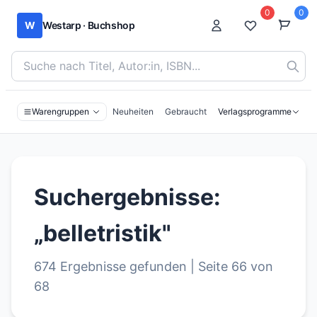
0
0
W
Westarp · Buchshop
Bücher suchen nach Titel, Autor:in oder ISBN
Warengruppen
Neuheiten
Gebraucht
Verlagsprogramme
Suchergebnisse:
„belletristik"
674 Ergebnisse gefunden | Seite 66 von
68