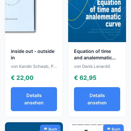
inside out - outside
Equation of time
in
and analemmatic
curve - Part 1
von Karolin Schwab, Peter Funken, Miro Zahra
von Denis Lenardič
€ 22,00
€ 62,95
Details
Details
ansehen
ansehen
Buch
Buch