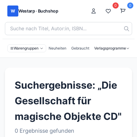
0
0
W
Westarp · Buchshop
Bücher suchen nach Titel, Autor:in oder ISBN
Warengruppen
Neuheiten
Gebraucht
Verlagsprogramme
Suchergebnisse: „Die
Gesellschaft für
magische Objekte CD"
0 Ergebnisse gefunden